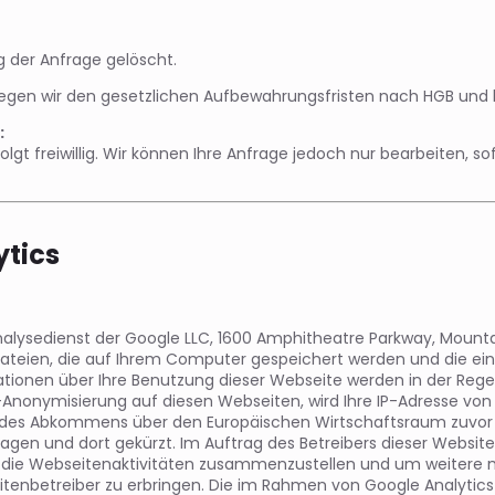
 der Anfrage gelöscht.
egen wir den gesetzlichen Aufbewahrungsfristen nach HGB und lö
:
lgt freiwillig. Wir können Ihre Anfrage jedoch nur bearbeiten, s
tics
alysedienst der Google LLC, 1600 Amphitheatre Parkway, Mounta
tdateien, die auf Ihrem Computer gespeichert werden und die ei
tionen über Ihre Benutzung dieser Webseite werden in der Rege
P-Anonymisierung auf diesen Webseiten, wird Ihre IP-Adresse von
des Abkommens über den Europäischen Wirtschaftsraum zuvor gek
agen und dort gekürzt. Im Auftrag des Betreibers dieser Websit
 die Webseitenaktivitäten zusammenzustellen und um weitere m
nbetreiber zu erbringen. Die im Rahmen von Google Analytics v